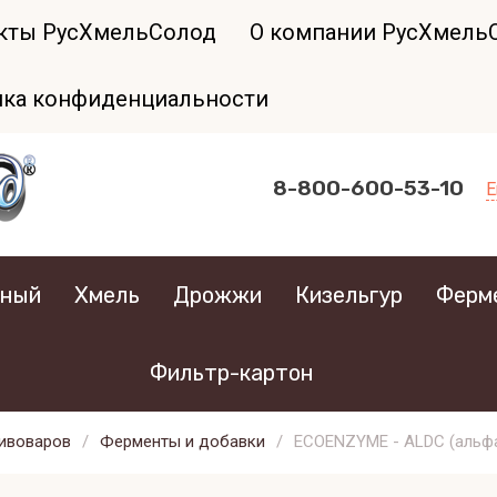
кты РусХмельСолод
О компании РусХмель
ка конфиденциальности
8-800-600-53-10
тный
Хмель
Дрожжи
Кизельгур
Ферме
Фильтр-картон
пивоваров
/
Ферменты и добавки
/
ECOENZYME - ALDC (альфа